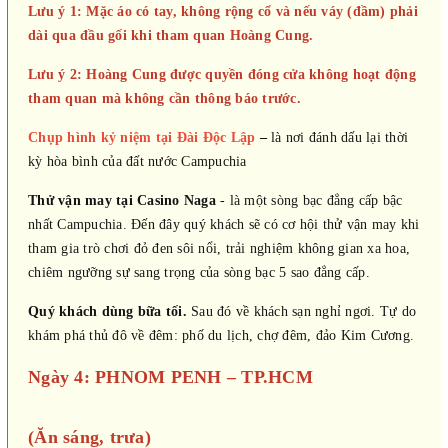
Lưu ý 1: Mặc áo có tay, không rộng cổ và nếu váy (đầm) phải
dài qua đầu gối khi tham quan Hoàng Cung.
Lưu ý 2: Hoàng Cung được quyền đóng cửa không hoạt động
tham quan mà không cần thông báo trước.
Chụp hình kỷ niệm tại Đài Độc Lập
–
là nơi đánh dấu lại thời
kỳ hòa bình của đất nước Campuchia
Thử vận may tại
Casino Naga
- là một sòng bạc đẳng cấp bậc
nhất Campuchia. Đến đây quý khách sẽ có cơ hội thử vận may khi
tham gia trò chơi đỏ đen sôi nổi, trải nghiệm không gian xa hoa,
chiêm ngưỡng sự sang trọng của sòng bạc 5 sao đẳng cấp.
Quý khách dùng bữa tối.
Sau đó về khách sạn nghỉ ngơi. Tự do
khám phá thủ đô về đêm: phố du lịch, chợ đêm, đảo Kim Cương.
Ngày 4: PHNOM PENH – TP.HCM
(Ăn sáng, trưa)