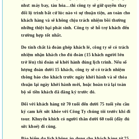
như: máy bay, tàu hỏa…thì công ty sẽ giữ quyền thay
đổi lộ trình bất cứ lúc nào vì sự thuận tiện, an toàn cho
khách hàng và sẽ không chịu trách nhiệm bồi thường
những thiệt hại phát sinh. Công ty sẽ hỗ trợ khách đến
trường hợp tốt nhất.
Do tính chất là đoàn ghép khách lẻ, công ty sẽ có trách
nhiệm nhận khách cho đủ đoàn (15 khách người lớn
trở lên) thì đoàn sẽ khởi hành đúng lịch trình. Nếu số
lượng đoàn dưới 15 khách, công ty sẽ có trách nhiệm
thông báo cho khách trước ngày khởi hành và sẽ thỏa
thuận lại ngày khởi hành mới, hoặc hoàn trả lại toàn
bộ số tiền khách đã đăng ký trước đó.
Đối với khách hàng từ 70 tuổi đến dưới 75 tuổi yêu cầu
ký cam kết sức khỏe với Công Ty chúng tôi trước khi đi
tour. Khuyến khích có người thân dưới 60 tuổi (đầy đủ
sức khoẻ) đi cùng.
Bảo hiểm du lịch không áp dụng cho khách hàng từ 75