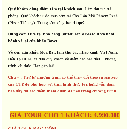
Quý khách dùng điểm tâm tại khách sạn
.
Làm thủ tục trả
phòng. Quý khách tự do mua sắm tại Chợ Lớn Mới Phnom Penh
(Phsar Th’mey). Trung tâm vàng bạc đá quý
Dùng cơm trưa tại nhà hàng Buffet Tonle Basac II
và khởi
hành về lại cửa khẩu Bavet.
Về đến cửa khẩu Mộc Bài, làm thủ tục nhập cảnh Việt Nam.
Đến Tp.HCM, xe đưa quý khách về điểm hẹn ban đầu. Chương
trình kết thúc. Hẹn gặp lại!
Chú ý : Thứ tự chương trình có thể thay đổi theo sự sắp xếp
của CTY để phù hợp với tình hình thực tế nhưng vẫn đảm
bảo đầy đủ các điểm tham quan đã nêu trong chương trình.
GIÁ TOUR CHO 1 KHÁCH: 4.990.000
GIÁ TOUR BAO GỒM