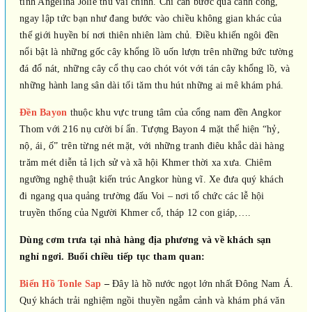
tinh Angelina Jolie thủ vai chính. Chỉ cần bước qua cánh cổng,
ngay lập tức bạn như đang bước vào chiều không gian khác của
thế giới huyền bí nơi thiên nhiên làm chủ. Điều khiến ngôi đền
nổi bật là những gốc cây khổng lồ uốn lượn trên những bức tường
đá đổ nát, những cây cổ thụ cao chót vót với tán cây khổng lồ, và
những hành lang sân dài tối tăm thu hút những ai mê khám phá.
Đền Bayon
thuộc khu vực trung tâm của cổng nam đền Angkor
Thom với 216 nụ cười bí ẩn. Tượng Bayon 4 mặt thể hiện “hỷ,
nộ, ái, ố” trên từng nét mặt, với những tranh điêu khắc dài hàng
trăm mét diễn tả lịch sử và xã hội Khmer thời xa xưa. Chiêm
ngưỡng nghệ thuật kiến trúc Angkor hùng vĩ. Xe đưa quý khách
đi ngang qua quảng trường đấu Voi – nơi tổ chức các lễ hội
truyền thống của Người Khmer cổ, tháp 12 con giáp,….
Dùng cơm trưa tại nhà hàng địa phương và về khách sạn
nghỉ ngơi. Buổi chiều tiếp tục tham quan:
Biển Hồ Tonle Sap
–
Đây là hồ nước ngọt lớn nhất Đông Nam Á.
Quý khách trải nghiệm ngồi thuyền ngắm cảnh và khám phá văn