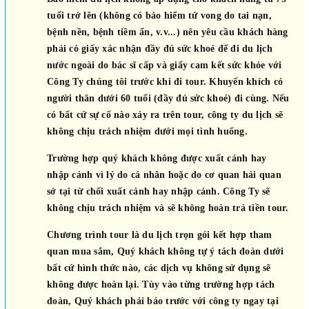
tuổi trở lên (không có bảo hiểm tử vong do tai nạn,
bệnh nền, bệnh tiềm ẩn, v.v...) nên yêu cầu khách hàng
phải có giấy xác nhận đầy đủ sức khoẻ để đi du lịch
nước ngoài do bác sĩ cấp và giấy cam kết sức khỏe với
Công Ty chúng tôi trước khi đi tour. Khuyến khích có
người thân dưới 60 tuổi (đầy đủ sức khoẻ) đi cùng. Nếu
có bất cứ sự cố nào xảy ra trên tour, công ty du lịch sẽ
không chịu trách nhiệm dưới mọi tình huống.
Trường hợp quý khách không được xuất cảnh hay
nhập cảnh vì lý do cá nhân hoặc do cơ quan hải quan
sở tại từ chối xuất cảnh hay nhập cảnh. Công Ty sẽ
không chịu trách nhiệm và sẽ không hoàn trả tiền tour.
Chương trình tour là du lịch trọn gói kết hợp tham
quan mua sắm, Quý khách không tự ý tách đoàn dưới
bất cứ hình thức nào, các dịch vụ không sử dụng sẽ
không được hoàn lại. Tùy vào từng trường hợp tách
đoàn, Quý khách phải báo trước với công ty ngay tại