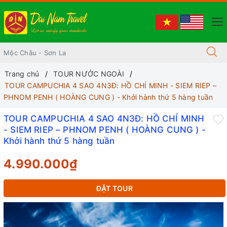
Trang chủ
TOUR NƯỚC NGOÀI
TOUR CAMPUCHIA 4 SAO 4N3Đ: HỒ CHÍ MINH - SIEM RIEP –
PHNOM PENH ( HOÀNG CUNG ) - Khởi hành thứ 5 hàng tuần
TOUR CAMPUCHIA 4 SAO 4N3Đ: HỒ CHÍ MINH
- SIEM RIEP – PHNOM PENH ( HOÀNG CUNG ) -
Khởi hành thứ 5 hàng tuần
4.990.000₫
ĐẶT TOUR