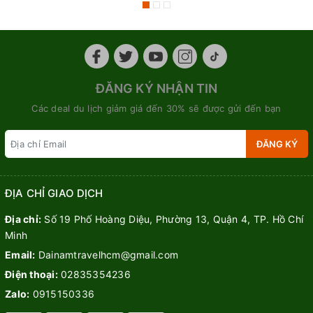
ĐĂNG KÝ NHẬN TIN
Các deal du lịch giảm giá đến 30% sẽ được gửi đến bạn
ĐĂNG KÝ
ĐỊA CHỈ GIAO DỊCH
Địa chỉ:
Số 19 Phố Hoàng Diệu, Phường 13, Quận 4, TP. Hồ Chí
Minh
Email:
Dainamtravelhcm@gmail.com
Điện thoại:
02835354236
Zalo:
0915150336