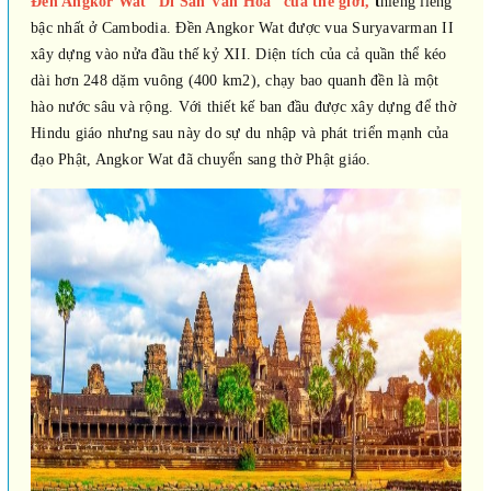
Đền Angkor Wat “Di Sản Văn Hóa” của thế giới,
t
hiêng liêng
bậc nhất ở Cambodia. Đền Angkor Wat được vua Suryavarman II
xây dựng vào nửa đầu thế kỷ XII. Diện tích của cả quần thể kéo
dài hơn 248 dặm vuông (400 km2), chạy bao quanh đền là một
hào nước sâu và rộng. Với thiết kế ban đầu được xây dựng để thờ
Hindu giáo nhưng sau này do sự du nhập và phát triển mạnh của
đạo Phật, Angkor Wat đã chuyển sang thờ Phật giáo.