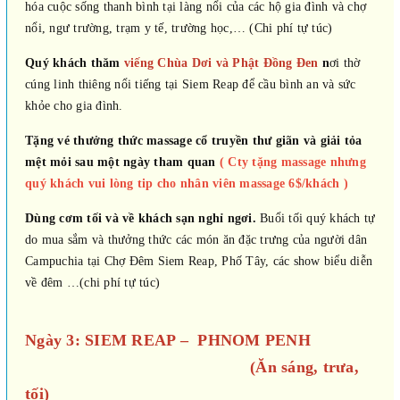
hóa cuộc sống thanh bình tại làng nổi của các hộ gia đình và chợ
nổi, ngư trường, trạm y tế, trường học,… (Chi phí tự túc)
Quý khách thăm
viếng Chùa Dơi và Phật Đồng Đen
n
ơi thờ
cúng linh thiêng nổi tiếng tại Siem Reap để cầu bình an và sức
khỏe cho gia đình.
Tặng vé thưởng thức massage cổ truyền thư giãn và giải tỏa
mệt mỏi sau một ngày tham quan
( Cty tặng massage nhưng
quý khách vui lòng tip cho nhân viên massage 6$/khách )
Dùng cơm tối và về khách sạn nghỉ ngơi.
Buổi tối quý khách tự
do mua sắm và thưởng thức các món ăn đặc trưng của người dân
Campuchia tại Chợ Đêm Siem Reap, Phố Tây, các show biểu diễn
về đêm …(chi phí tự túc)
Ngày 3: SIEM REAP – PHNOM PENH
(Ăn sáng, trưa,
tối)