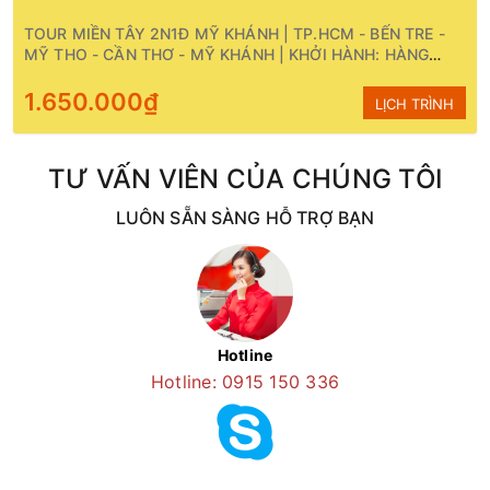
TOUR MIỀN TÂY 2N1Đ MỸ KHÁNH | TP.HCM - BẾN TRE -
MỸ THO - CẦN THƠ - MỸ KHÁNH | KHỞI HÀNH: HÀNG
NGÀY
1.650.000₫
LỊCH TRÌNH
TƯ VẤN VIÊN CỦA CHÚNG TÔI
LUÔN SẴN SÀNG HỖ TRỢ BẠN
Hotline
Hotline: 0915 150 336