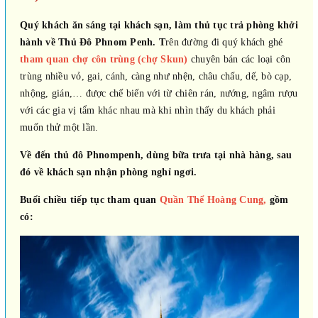
Quý khách ăn sáng tại khách sạn, làm thủ tục trả phòng khởi
hành về Thủ Đô Phnom Penh. T
rên đường đi quý khách ghé
tham quan chợ côn trùng (chợ Skun)
chuyên bán các loại côn
trùng nhiều vỏ, gai, cánh, càng như nhện, châu chấu, dế, bò cạp,
nhộng, gián,… được chế biến với từ chiên rán, nướng, ngâm rượu
với các gia vị tẩm khác nhau mà khi nhìn thấy du khách phải
muốn thử một lần.
Về đến thủ đô Phnompenh, dùng bữa trưa tại nhà hàng, sau
đó về khách sạn nhận phòng nghỉ ngơi.
Buổi chiều tiếp tục tham quan
Quần Thể Hoàng Cung,
gồm
có: