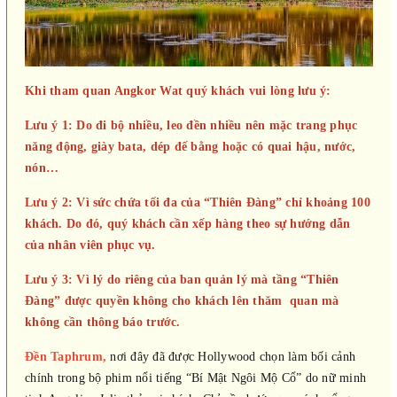
Khi tham quan Angkor Wat quý khách vui lòng lưu ý:
Lưu ý 1: Do đi bộ nhiều, leo đền nhiều nên mặc trang phục
năng động, giày bata, dép đế bằng hoặc có quai hậu, nước,
nón…
Lưu ý 2: Vì sức chứa tối đa của “Thiên Đàng” chỉ khoảng 100
khách. Do đó, quý khách cần xếp hàng theo sự hướng dẫn
của nhân viên phục vụ.
Lưu ý 3: Vì lý do riêng của ban quản lý mà tầng “Thiên
Đàng” được quyền không cho khách lên thăm quan mà
không cần thông báo trước.
Đền Taphrum,
nơi đây đã được Hollywood chọn làm bối cảnh
chính trong bộ phim nổi tiếng “Bí Mật Ngôi Mộ Cổ” do nữ minh