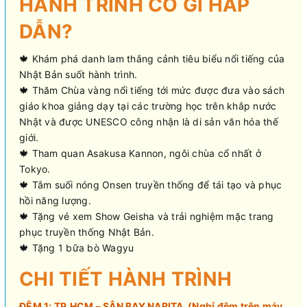
HÀNH TRÌNH CÓ GÌ HẤP
DẪN?
🍁 Khám phá danh lam thắng cảnh tiêu biểu nổi tiếng của
Nhật Bản suốt hành trình.
🍁 Thăm Chùa vàng nổi tiếng tới mức được đưa vào sách
giáo khoa giảng dạy tại các trường học trên khắp nước
Nhật và được UNESCO công nhận là di sản văn hóa thế
giới.
🍁 Tham quan Asakusa Kannon, ngôi chùa cổ nhất ở
Tokyo.
🍁 Tắm suối nóng Onsen truyền thống để tái tạo và phục
hồi năng lượng.
🍁 Tặng vé xem Show Geisha và trải nghiệm mặc trang
phục truyền thống Nhật Bản.
🍁 Tặng 1 bữa bò Wagyu
CHI TIẾT HÀNH TRÌNH
ĐÊM 1: TP.HCM – SÂN BAY NARITA
(Nghỉ đêm trên máy