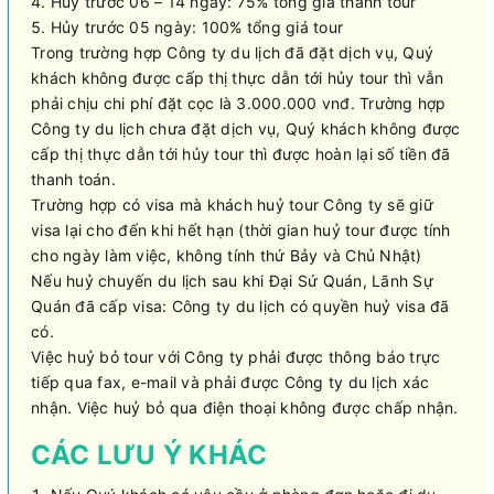
Huỷ trước 06 – 14 ngày: 75% tổng giá thành tour
Hủy trước 05 ngày: 100% tổng giá tour
Trong trường hợp Công ty du lịch đã đặt dịch vụ, Quý
khách không được cấp thị thực dẫn tới hủy tour thì vẫn
phải chịu chi phí đặt cọc là 3.000.000 vnđ. Trường hợp
Công ty du lịch chưa đặt dịch vụ, Quý khách không được
cấp thị thực dẫn tới hủy tour thì được hoàn lại số tiền đã
thanh toán.
Trường hợp có visa mà khách huỷ tour Công ty sẽ giữ
visa lại cho đến khi hết hạn (thời gian huỷ tour được tính
cho ngày làm việc, không tính thứ Bảy và Chủ Nhật)
Nếu huỷ chuyến du lịch sau khi Đại Sứ Quán, Lãnh Sự
Quán đã cấp visa: Công ty du lịch có quyền huỷ visa đã
có.
Việc huỷ bỏ tour với Công ty phải được thông báo trực
tiếp qua fax, e-mail và phải được Công ty du lịch xác
nhận. Việc huỷ bỏ qua điện thoại không được chấp nhận.
CÁC LƯU Ý KHÁC