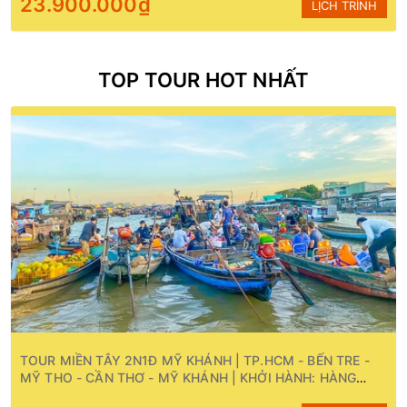
23.900.000₫
LỊCH TRÌNH
TOP TOUR HOT NHẤT
TOUR MIỀN TÂY 2N1Đ MỸ KHÁNH | TP.HCM - BẾN TRE -
MỸ THO - CẦN THƠ - MỸ KHÁNH | KHỞI HÀNH: HÀNG
NGÀY