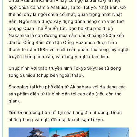
Chùa Asakusa Kannon – hay còn gọi là Sensō-ji là một
ngôi chùa cổ nằm ở Asakusa, Taito, Tokyo, Nhật Bản. Có
thể nói đây là ngôi chùa cổ nhất, quan trọng nhất Nhật
Bản. Ngôi chùa được xây dựng dành riêng cho việc thờ
phụng Quan Thế Âm Bồ Tát. Dạo bộ khu phố đi bộ
Nakamise là con đường mua sắm dài khoảng 250m kéo
dài từ Cổng Sấm đến tận Cổng Hozomon được hình
thành từ năm 1685 với nhiều sản phẩm thủ công mỹ nghệ
truyền thống tinh xảo, và mang ý nghĩa tâm linh.
Chụp hình với tháp truyền hình Tokyo Skytree từ dòng
sông Sumida (chụp bên ngoài tháp).
Shopping tại khu phố điện tử Akihabara với đa dạng các
sản phẩm điện tử từ bình dân tới cao cấp (nếu còn thời
gian).
Tối:
Đoàn dùng bữa tối tại nhà hàng địa phương. Đoàn
nhận phòng và nghỉ đêm tại khách sạn Tokyo.