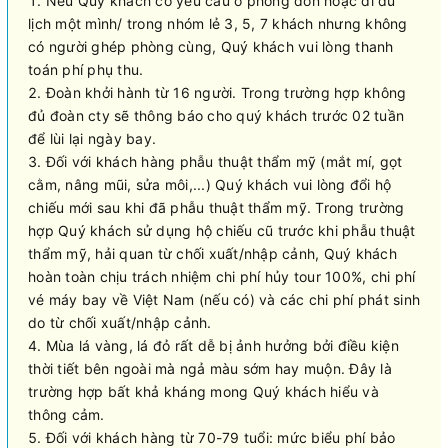
Nếu Quý khách có yêu cầu ở phòng đơn hoặc đi du
lịch một mình/ trong nhóm lẻ 3, 5, 7 khách nhưng không
có người ghép phòng cùng, Quý khách vui lòng thanh
toán phí phụ thu.
Đoàn khởi hành từ 16 người. Trong trường hợp không
đủ đoàn cty sẽ thông báo cho quý khách trước 02 tuần
để lùi lại ngày bay.
Đối với khách hàng phẫu thuật thẩm mỹ (mắt mí, gọt
cằm, nâng mũi, sửa môi,...) Quý khách vui lòng đổi hộ
chiếu mới sau khi đã phẫu thuật thẩm mỹ. Trong trường
hợp Quý khách sử dụng hộ chiếu cũ trước khi phẫu thuật
thẩm mỹ, hải quan từ chối xuất/nhập cảnh, Quý khách
hoàn toàn chịu trách nhiệm chi phí hủy tour 100%, chi phí
vé máy bay về Việt Nam (nếu có) và các chi phí phát sinh
do từ chối xuất/nhập cảnh.
Mùa lá vàng, lá đỏ rất dễ bị ảnh hưởng bởi điều kiện
thời tiết bên ngoài mà ngả màu sớm hay muộn. Đây là
trường hợp bất khả kháng mong Quý khách hiểu và
thông cảm.
Đối với khách hàng từ 70-79 tuổi: mức biểu phí bảo