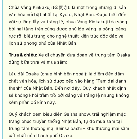
Chùa Vàng Kinkakuji (金閣寺): là một trong những di sản
văn hóa nổi bật nhất tại Kyoto, Nhật Bản. Được biết đến
với sự lộng lẫy và tráng lệ, chùa Vàng Kinkakuji tỏa sáng
bởi hai tầng trên cùng được phủ lớp vàng lá bóng loáng
rực rỡ, biểu trưng cho nghệ thuật kiến trúc độc đáo và
lịch sử phong phú của Nhật Bản.
Trưa & chiều:
Xe di chuyển đưa đoàn về trung tâm Osaka
dùng bữa trưa và mua sắm:
Lâu đài Osaka (chụp hình bên ngoài): là điểm đến đậm
chất văn hóa, lịch sử được xếp vào hàng “Tam đại danh
thành” của Nhật Bản. Đến nơi đây, Quý khách nhất định
sẽ không khỏi trầm trồ bởi dáng vẻ tráng lệ nhưng không
kém phần cổ kính này.
Quý khách xem biểu diễn Geisha show, trải nghiệm mặc
trang phục truyền thống Nhật Bản, tự do mua sắm tại
trung tâm thương mại Shinsaibashi – khu thương mại sầm
uất nhất của thành phố Osaka.