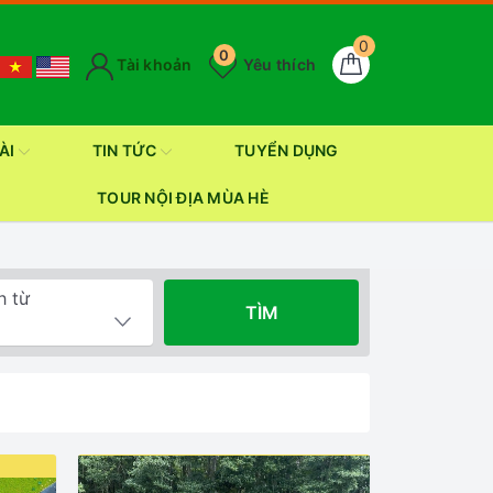
0
0
Tài khoản
Yêu thích
ÀI
TIN TỨC
TUYỂN DỤNG
TOUR NỘI ĐỊA MÙA HÈ
h từ
TÌM