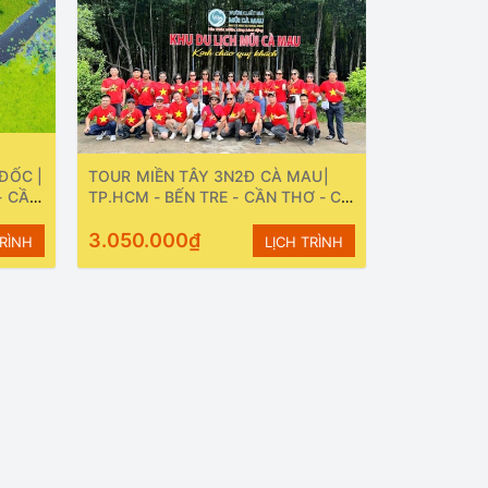
ĐỐC |
TOUR MIỀN TÂY 3N2Đ CÀ MAU|
- CẦN
TP.HCM - BẾN TRE - CẦN THƠ - CÀ
thứ 5
MAU - SÓC TRĂNG - BẠC LIÊU |
Khởi hành: Thứ 3 và Thứ 6 hàng
3.050.000₫
TRÌNH
LỊCH TRÌNH
tuần