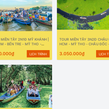
MIỀN TÂY 2N1Đ MỸ KHÁNH |
TOUR MIỀN TÂY 3N2Đ CHÂU 
M - BẾN TRE - MỸ THO -
HCM - MỸ THO - CHÂU ĐỐC 
HƠ - MỸ KHÁNH | KHỞI
THƠ 3N2Đ | Khởi hành thứ 2, 
: HÀNG NGÀY
0.000₫
hàng tuần
3.050.000₫
LỊCH TRÌNH
LỊCH 