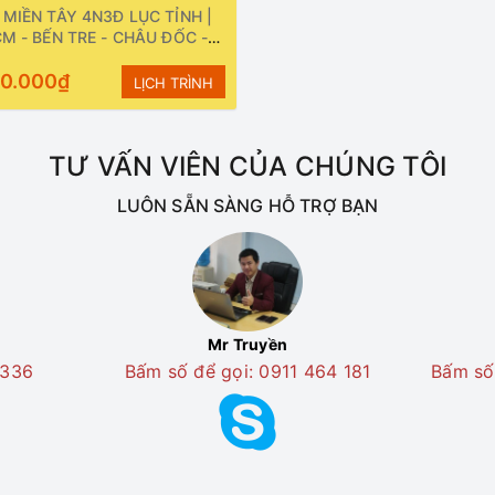
MIỀN TÂY 4N3Đ LỤC TỈNH |
M - BẾN TRE - CHÂU ĐỐC -
THƠ - CÀ MAU - SÓC TRĂNG
 LIÊU | Khởi hành: Thứ 2 và
90.000₫
LỊCH TRÌNH
 hàng tuần
TƯ VẤN VIÊN CỦA CHÚNG TÔI
LUÔN SẴN SÀNG HỖ TRỢ BẠN
Mr Truyền
 336
Bấm số để gọi: 0911 464 181
Bấm số