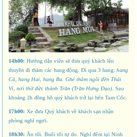
14h00:
Hướng dẫn viên sẽ đưa quý khách lên
thuyền đi thăm các hang động. Đi qua 3 hang:
hang
Cả, hang Hai, hang Ba. Ghé thăm ngôi đền Thái
Vi, nơi thờ đức thánh Trần (Trần Hưng Đạo)
. Sau
khoảng 2h đồng hồ quý khách trở lại bến Tam Cốc.
17h00:
Xe đưa Quý khách về khách sạn nhận
phòng nghỉ ngơi.
18h30:
Ăn tối. Buổi tối tự do. Nghỉ đêm tại Ninh