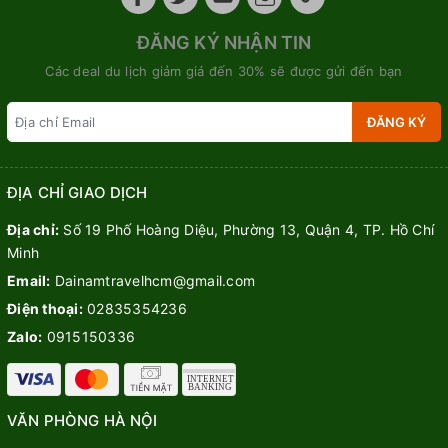
ĐĂNG KÝ NHẬN TIN
Các deal du lịch giảm giá đến 30% sẽ được gửi đến bạn
ĐĂNG KÝ
ĐỊA CHỈ GIAO DỊCH
Địa chỉ:
Số 19 Phố Hoàng Diệu, Phường 13, Quận 4, TP. Hồ Chí
Minh
Email:
Dainamtravelhcm@gmail.com
Điện thoại:
02835354236
Zalo:
0915150336
VĂN PHÒNG HÀ NỘI