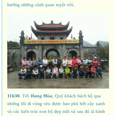
.
hưởng những cảnh quan tuyệt vời
11h30:
Tới
Hang Múa
, Quý khách bách bộ qua
những lối đi vòng vèo được bao phủ bởi cây xanh
và các kiến trúc non bộ đẹp mắt và sau đó là hành