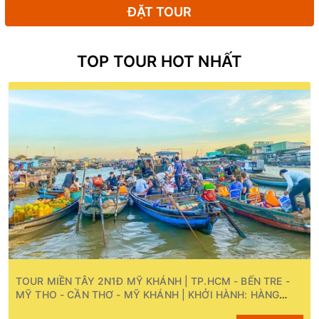
ĐẶT TOUR
TOP TOUR HOT NHẤT
TOUR MIỀN TÂY 2N1Đ MỸ KHÁNH | TP.HCM - BẾN TRE -
MỸ THO - CẦN THƠ - MỸ KHÁNH | KHỞI HÀNH: HÀNG
NGÀY