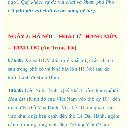
ngơi. Quý khách tự do vui chơi và khám phá Phố
Cổ
(chi phí vui chơi và ăn uống tự túc).
NGÀY 2: HÀ NỘI - HOA LƯ– HANG MÚA
– TAM CỐC (Ăn Trưa, Tối)
07h30:
Xe và HDV đón quý khách tại các khách
sạn trong phố cổ và Nhà hát lớn Hà Nội sau đó
khởi hành đi Ninh Bình.
10h30:
Đến Ninh Bình, Quý khách vào thăm
cố đô
Hoa Lư
(Kinh đô của Việt Nam vào thế kỷ 10), đến
thăm đền thờ Vua Đinh, Vua Lê. Tham quan khu
vực khai quật bên cạnh đền thờ Lê Đại Hành, ngắm
cảnh ở thung lũng xinh đẹp Trường Yên để tận