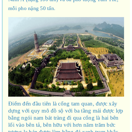
mỗi pho nặng 50 tấn.
Điểm đến đầu tiên là cổng tam quan, được xây
dựng với quy mô đồ sộ với ba tầng mái được lợp
bằng ngói nam bát tràng đi qua cổng là hai bên
lối vào bên tả, bên hữu với hơn năm trăm bức
tượng la hán được làm bằng đá xanh trạm khắc