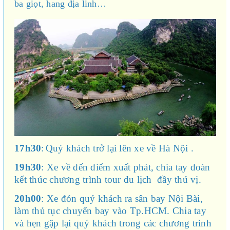
ba giọt, hang địa linh…
17h30
:
Quý khách trở lại lên xe về Hà Nội
.
19h30
: Xe về đến điểm xuất phát, chia tay đoàn
kết thúc chương trình tour du lịch đầy thú vị.
20h00
: Xe đón quý khách ra sân bay Nội Bài,
làm thủ tục chuyến bay vào Tp.HCM. Chia tay
và hẹn gặp lại quý khách trong các chương trình