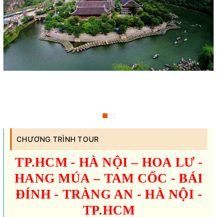
CHƯƠNG TRÌNH TOUR
TP.HCM - HÀ NỘI – HOA LƯ -
HANG MÚA – TAM CỐC - BÁI
ĐÍNH - TRÀNG AN - HÀ NỘI -
TP.HCM