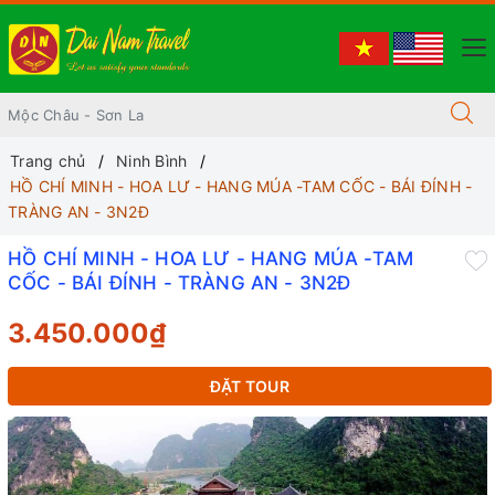
Trang chủ
Ninh Bình
HỒ CHÍ MINH - HOA LƯ - HANG MÚA -TAM CỐC - BÁI ĐÍNH -
TRÀNG AN - 3N2Đ
HỒ CHÍ MINH - HOA LƯ - HANG MÚA -TAM
CỐC - BÁI ĐÍNH - TRÀNG AN - 3N2Đ
3.450.000₫
ĐẶT TOUR