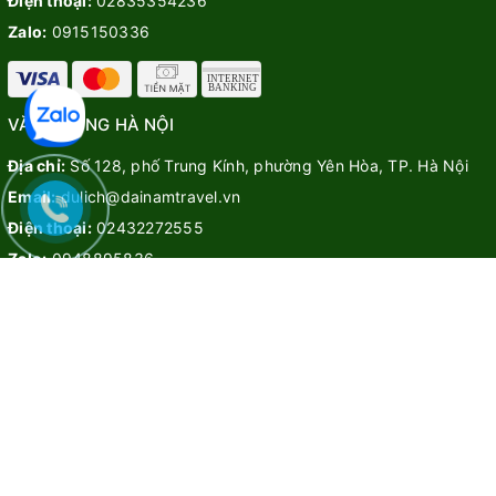
Điện thoại:
02835354236
Zalo:
0915150336
VĂN PHÒNG HÀ NỘI
Địa chỉ:
Số 128, phố Trung Kính, phường Yên Hòa, TP. Hà Nội
Email:
dulich@dainamtravel.vn
Điện thoại:
02432272555
Zalo:
0948895836
CHÍNH SÁCH & BẢO MẬT
Chính sách bảo mật
Điều khoản dịch vụ
Hướng dẫn
Liên hệ
TOUR TRONG NƯỚC