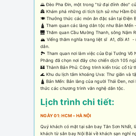
🌄 Đèo Pha Đin, một trong "tứ đại đỉnh đèo" c
🏯 Khám phá những di tích lịch sử như Hầm Đờ 
🍽️ Thưởng thức các món ăn đặc sản tại Điện 
🛕 Tham quan các làng dân tộc như Bản Mến 
🌉 Thăm quan Cầu Mường Thanh, sông Nậm Rốm
🏔️ Viếng thăm nghĩa trang liệt sĩ A1, đồi A1 
dân.
🏞️ Tham quan nơi làm việc của Đại Tướng V
Phăng đã chọn nơi đây cho chiến dịch 105 ng
🏰 Thành Bản Phủ: Công trình kiến trúc cổ từ 
🌊 Khu du lịch tắm khoáng Uva: Thư giãn và t
🛕 Bản Mển: Bản làng của người Thái Đen, nơi
thức các chương trình văn nghệ dân tộc.
Lịch trình chi tiết:
NGÀY 01: HCM – HÀ NỘI
Quý khách có mặt tại sân bay Tân Sơn Nhất, 
khách từ sân bay Nội Bài về khách sạn nghỉ n