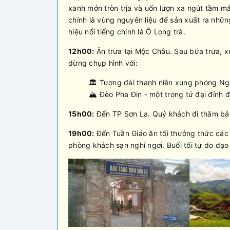
xanh mởn tròn trịa và uốn lượn xa ngút tầm 
chính là vùng nguyên liệu để sản xuất ra nhữ
hiệu nổi tiếng chính là Ô Long trà.
12h00:
Ăn trưa tại Mộc Châu. Sau bữa trưa, x
dừng chụp hình với:
🏛️ Tượng đài thanh niên xung phong Ng
🏔️ Đèo Pha Đin - một trong tứ đại đỉnh 
15h00:
Đến TP Sơn La. Quý khách đi thăm bảo
19h00:
Đến Tuần Giáo ăn tối thưởng thức các
phòng khách sạn nghỉ ngơi. Buổi tối tự do dạo