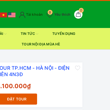
0
0
Tài khoản
Yêu thích
ÀI
TIN TỨC
TUYỂN DỤNG
TOUR NỘI ĐỊA MÙA HÈ
OUR TP.HCM - HÀ NỘI - ĐIỆN
IÊN 4N3Đ
.100.000₫
ĐẶT TOUR