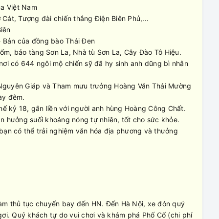
ủa Việt Nam
Cát, Tượng đài chiến thắng Điện Biên Phủ,...
Biên
- Bản của đồng bào Thái Đen
, bảo tàng Sơn La, Nhà tù Sơn La, Cây Đào Tô Hiệu.
- nơi có 644 ngôi mộ chiến sỹ đã hy sinh anh dũng bì nhân
õ Nguyên Giáp và Tham mưu trưởng Hoàng Văn Thái Mường
ày đêm.
thế kỷ 18, gắn liền với người anh hùng Hoàng Công Chất.
ận hưởng suối khoáng nóng tự nhiên, tốt cho sức khỏe.
 bạn có thể trải nghiệm văn hóa địa phương và thưởng
làm thủ tục chuyến bay đến HN. Đến Hà Nội, xe đón quý
gơi. Quý khách tự do vui chơi và khám phá Phố Cổ (chi phí