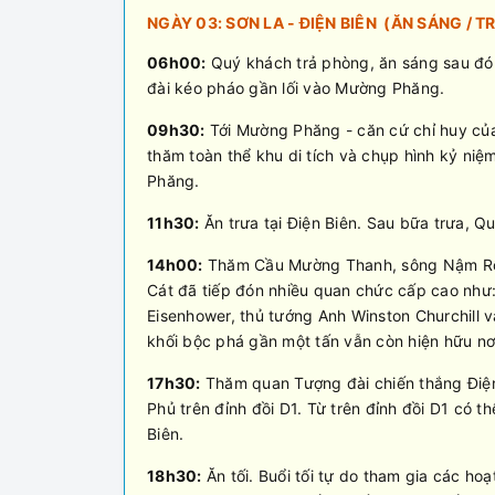
NGÀY 03: SƠN LA - ĐIỆN BIÊN (ĂN SÁNG / TR
06h00:
Quý khách trả phòng, ăn sáng sau đó 
đài kéo pháo gần lối vào Mường Phăng.
09h30:
Tới Mường Phăng - căn cứ chỉ huy của 
thăm toàn thể khu di tích và chụp hình kỷ niệ
Phăng.
11h30:
Ăn trưa tại Điện Biên. Sau bữa trưa, Q
14h00:
Thăm Cầu Mường Thanh, sông Nậm Rốm
Cát đã tiếp đón nhiều quan chức cấp cao như
Eisenhower, thủ tướng Anh Winston Churchill v
khối bộc phá gần một tấn vẫn còn hiện hữu nơ
17h30:
Thăm quan Tượng đài chiến thắng Điện 
Phủ trên đỉnh đồi D1. Từ trên đỉnh đồi D1 có 
Biên.
18h30:
Ăn tối. Buổi tối tự do tham gia các hoạ