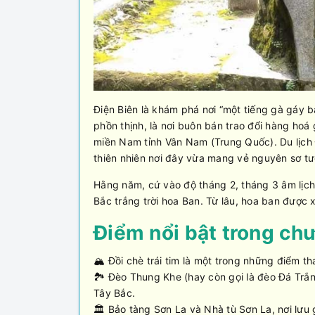
Điện Biên là khám phá nơi “một tiếng gà gáy
phồn thịnh, là nơi buôn bán trao đổi hàng ho
miền Nam tỉnh Vân Nam (Trung Quốc). Du lịch
thiên nhiên nơi đây vừa mang vẻ nguyên sơ tư
Hằng năm, cứ vào độ tháng 2, tháng 3 âm lịch, 
Bắc trắng trời hoa Ban. Từ lâu, hoa ban được 
Điểm nổi bật trong chư
🏔️ Đồi chè trái tim là một trong những điểm 
🏞️ Đèo Thung Khe (hay còn gọi là đèo Đá Trắn
Tây Bắc.
🏛️ Bảo tàng Sơn La và Nhà tù Sơn La, nơi lưu 