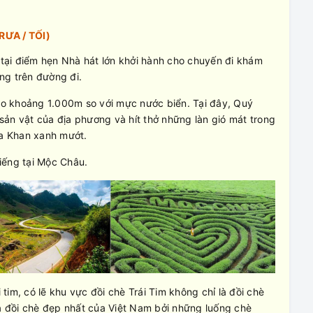
RƯA / TỐI)
ại điểm hẹn Nhà hát lớn khởi hành cho chuyến đi khám
ng trên đường đi.
o khoảng 1.000m so với mực nước biển. Tại đây, Quý
ản vật của địa phương và hít thở những làn gió mát trong
Ba Khan xanh mướt.
iếng tại Mộc Châu.
im, có lẽ khu vực đồi chè Trái Tim không chỉ là đồi chè
 đồi chè đẹp nhất của Việt Nam bởi những luống chè