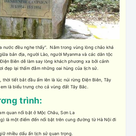
 ba nước đều nghe thấy”. Nằm trong vùng lòng chảo khá
á giữa bản địa, người Lào, người Myanma và các dân tộc
 Điện Biên dễ làm say lòng khách phương xa bởi cảnh
ơi đẹp lại thấm đẫm những oai hùng của lịch sử.
thời tiết bắt đầu ấm lên là lúc núi rừng Điện Biên, Tây
xem là biểu trưng cho cả vùng đất Tây Bắc.
ơng trình:
tham quan nổi bật ở Mộc Châu, Sơn La
g) là một điểm đến nổi bật trên cung đường từ Hà Nội đi
giữ nhiều dấu ấn lịch sử quan trọng.