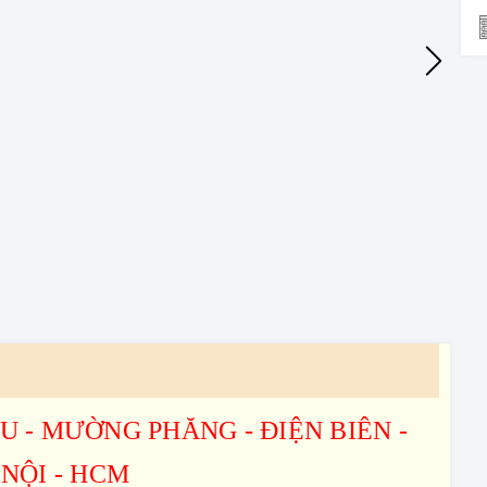
U - MƯỜNG PHĂNG - ĐIỆN BIÊN -
NỘI - HCM