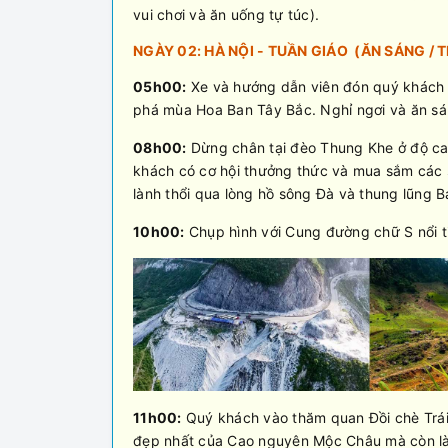
vui chơi và ăn uống tự túc).
NGÀY 02: HÀ NỘI - TUẦN GIÁO (ĂN SÁNG / T
05h00:
Xe và hướng dẫn viên đón quý khách t
phá mùa Hoa Ban Tây Bắc. Nghỉ ngơi và ăn sá
08h00:
Dừng chân tại đèo Thung Khe ở độ ca
khách có cơ hội thưởng thức và mua sắm các s
lành thổi qua lòng hồ sông Đà và thung lũng 
10h00:
Chụp hình với Cung đường chữ S nổi t
11h00:
Quý khách vào thăm quan Đồi chè Trái t
đẹp nhất của Cao nguyên Mộc Châu mà còn là