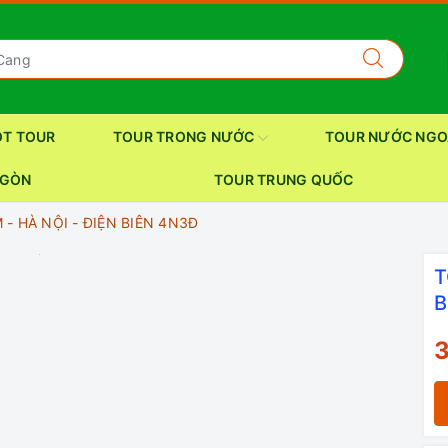
OT TOUR
TOUR TRONG NƯỚC
TOUR NƯỚC NGO
 GÒN
TOUR TRUNG QUỐC
- HÀ NỘI - ĐIỆN BIÊN 4N3Đ
T
B
3