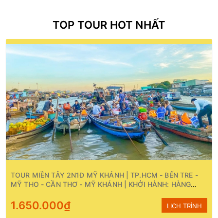
TOP TOUR HOT NHẤT
TOUR MIỀN TÂY 2N1Đ MỸ KHÁNH | TP.HCM - BẾN TRE -
MỸ THO - CẦN THƠ - MỸ KHÁNH | KHỞI HÀNH: HÀNG
NGÀY
1.650.000₫
LỊCH TRÌNH