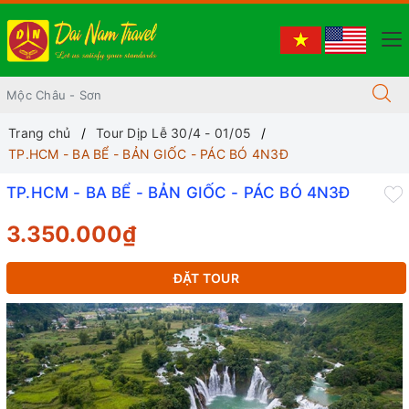
Trang chủ
Tour Dịp Lễ 30/4 - 01/05
TP.HCM - BA BỂ - BẢN GIỐC - PÁC BÓ 4N3Đ
TP.HCM - BA BỂ - BẢN GIỐC - PÁC BÓ 4N3Đ
3.350.000₫
ĐẶT TOUR