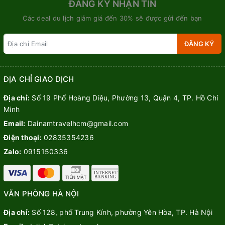
ĐĂNG KÝ NHẬN TIN
Các deal du lịch giảm giá đến 30% sẽ được gửi đến bạn
ĐĂNG KÝ
ĐỊA CHỈ GIAO DỊCH
Địa chỉ:
Số 19 Phố Hoàng Diệu, Phường 13, Quận 4, TP. Hồ Chí
Minh
Email:
Dainamtravelhcm@gmail.com
Điện thoại:
02835354236
Zalo:
0915150336
VĂN PHÒNG HÀ NỘI
Địa chỉ:
Số 128, phố Trung Kính, phường Yên Hòa, TP. Hà Nội