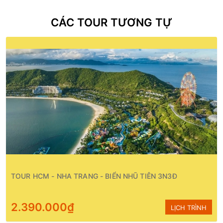
CÁC TOUR TƯƠNG TỰ
TOUR HCM - NHA TRANG - BIỂN NHŨ TIÊN 3N3Đ
2.390.000₫
LỊCH TRÌNH