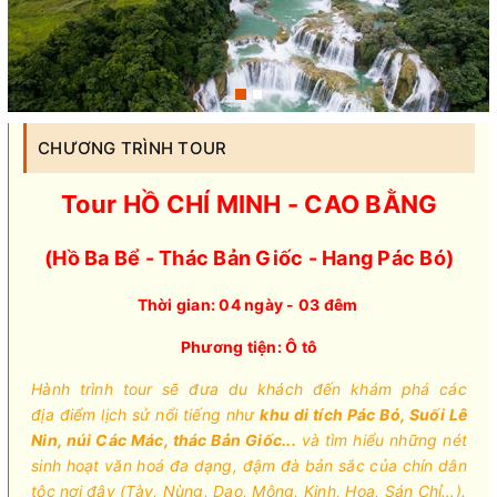
CHƯƠNG TRÌNH TOUR
Tour HỒ CHÍ MINH - CAO BẰNG
(Hồ Ba Bể - Thác Bản Giốc - Hang Pác Bó)
Thời gian: 04 ngày - 03 đêm
Phương tiện: Ô tô
Hành trình tour sẽ đưa du khách đến khám phá các
địa điểm lịch sử nổi tiếng như
khu di tích Pác Bó, Suối Lê
Nin, núi Các Mác, thác Bản Giốc...
và tìm hiểu những nét
sinh hoạt văn hoá đa dạng, đậm đà bản sắc của chín dân
tộc nơi đây (Tày, Nùng, Dao, Mông, Kinh, Hoa, Sán Chỉ…).