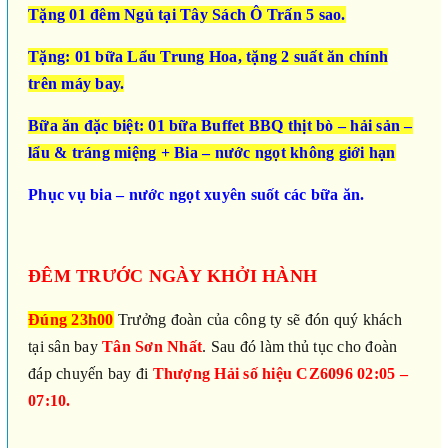
Tặng 01 đêm Ngủ tại Tây Sách Ô Trấn 5 sao.
Tặng: 01 bữa Lẩu Trung Hoa, tặng 2 suất ăn chính
trên máy bay.
Bữa ăn đặc biệt: 01 bữa Buffet BBQ thịt bò – hải sản –
lẩu & tráng miệng + Bia – nước ngọt không giới hạn
Phục vụ bia – nước ngọt xuyên suốt các bữa ăn.
ĐÊM TRƯỚC NGÀY KHỞI HÀNH
Đúng 23h00
Trưởng đoàn của công ty sẽ đón quý khách
tại sân bay
Tân Sơn Nhất
. Sau đó làm thủ tục cho đoàn
đáp chuyến bay đi
Thượng Hải số hiệu CZ6096 02:05 –
07:10.