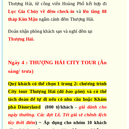
Thượng Hải, từ công viên Hoàng Phố kết hợp đi
Lục Gia Chủy về đêm check-in
và
lên tầng 88
tháp Kim Mậu
ngắm cảnh đêm Thượng Hải.
Đoàn nhận phòng khách sạn và nghỉ đêm tại
Thượng Hải.
Ngày 4 : THƯỢNG HẢI CITY TOUR (Ăn
sáng/ trưa)
Quý khách có thể chọn
1 trong 2:
chương trình
City tour Thượng Hải (
đã bao gồm
)
và có thể
tách đoàn để tự đi nếu có nhu cầu
hoặc Khám
phá Disneyland
(800 tệ/khách
-
giá dành cho
ngày thường. Các đợt Lễ, Tết giá sẽ chênh lệch
tùy thời điểm
)
~ Áp dụng cho nhóm 10 khách