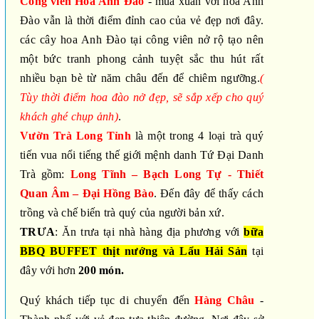
Công viên Hoa Anh Đào
- mùa xuân với hoa Anh
Đào vẫn là thời điểm đỉnh cao của vẻ đẹp nơi đây.
các cây hoa Anh Đào tại công viên nở rộ tạo nên
một bức tranh phong cảnh tuyệt sắc thu hút rất
nhiều bạn bè từ năm châu đến để chiêm ngưỡng.
(
Tùy thời điểm hoa đào nở đẹp, sẽ sắp xếp cho quý
khách ghé chụp ảnh)
.
Vườn Trà Long Tỉnh
là một trong 4 loại trà quý
tiến vua nổi tiếng thế giới mệnh danh Tứ Đại Danh
Trà gồm:
Long Tĩnh – Bạch Long Tự - Thiết
Quan Âm – Đại Hồng Bào
. Đến đây để thấy cách
trồng và chế biến trà quý của người bản xứ.
TRƯA
: Ăn trưa tại nhà hàng địa phương với
bữa
BBQ BUFFET thịt nướng và Lẩu Hải Sản
tại
đây với hơn
200 món.
Quý khách tiếp tục di chuyển đến
Hàng Châu
-