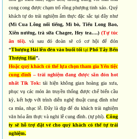
cong cong được chạm trổ rồng phượng tinh xảo. Quý
khách tự do trải nghiệm ẩm thực đặc sắc tại đây như
(Mì Cua Lông nổi tiếng, Mì bò, Tiểu Long Bao,
Xiên nướng, trà sữa Chagee, Hey tea….)
(Tự túc
ăn tối).
và sau đó đoàn sẽ có cơ hội để đón
“
Thượng Hải
lên đèn vào buổi tối
tại
Phố Tây Bến
Thượng Hải
”.
Hoặc quý khách có thể lựa chọn tham gia
Yến tiệc
cung đình
– trải nghiệm đang được săn đón hot
nhất Tik Tok:
tái hiện không gian hoàng gia xưa,
phục vụ các món ăn truyền thống được chế biến cầu
kỳ, kết hợp với trình diễn nghệ thuật cung đình như
ca múa, nhạc lễ. Đây là dịp để du khách trải nghiệm
văn hóa ẩm thực và nghi lễ cung đình
.
(tự phí).
Công
ty sẽ hỗ trợ đặt vé cho quý khách có thể tự trải
nghiệm.