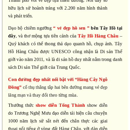
Thành phố với vẻ đẹp tựa thiên đường. Nơi đây sở
hữu lịch sử hoành tráng với 2.200 năm hình thành
và phát triển.
Dạo bộ chiêm ngưỡng
“
vẻ đẹp hồ sen ”
bên Tây Hồ tại
đây
, và thơ mộng tựa tiên cảnh của
Tây Hồ Hàng Châu
–
Quý khách có thể thong thả dạo quanh hồ, chụp ảnh. Tây
Hồ Hàng Châu được UNESCO công nhận là Di sản Thế
giới vào năm 2011, và là di sản hồ duy nhất nằm trong danh
sách Di sản Thế giới của Trung Quốc.
C
on đường đẹp nhất nổi bật với
“H
àng
C
ây
N
gô
Đ
ồng
”
cổ thụ thẳng tắp hai bên đường mang vẻ đẹp
lãng mạn và thay đổi theo từng mùa
.
Thưởng thức
show diễn Tống Thành
show diễn
do Trương Nghệ Mưu đạo diễn
tái hiện
câu chuyện
1000 năm
lịch sử
sắt nét đến chân thực các
giai
thoại nổi tiếng ở vùng đất Hàng Châu, với dàn diễn