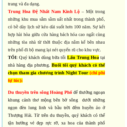
trang và đa dạng
.
Trung Hoa Đệ Nhất Nam Kinh Lộ
– Một trong
những khu mua sắm sầm uất nhất trong thành phố,
có bề dày lịch sử kéo dài suốt hơn 100 năm. Sự kết
hợp hài hòa giữa cửa hàng bách hóa cao ngất cùng
những tòa nhà từ thời thuộc địa nằm kế bên nhau
trên phố đi bộ mang lại nét quyến rũ cho khu vực.
TỐI
:
Quý khách dùng bữa tối
Lẩu Trung Hoa
tại
nhà hàng địa phương.
Buổi tối quý khách có thể
chọn tham gia chương trình Night Tour
(chi phí
tự túc):
Du thuyền trên sông Hoàng Phố
để thưởng ngoạn
khung cảnh thơ mộng bên bờ sông
dưới những
ngọn đèn lung linh và bầu trời đêm huyền ảo ở
Thượng Hải. Từ trên du thuyền, quý khách có thể
tận hưởng vẻ đẹp rực rỡ, xa hoa của thành phố