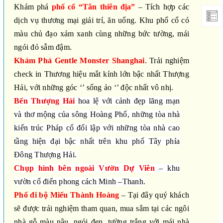
Khám phá
phố cổ “Tân thiên địa”
– Tích hợp các
dịch vụ thương mại giải trí, ăn uống. Khu phố cổ có
màu chủ đạo xám xanh cùng những bức tường, mái
ngói đỏ sẫm đậm.
Khám Phá Gentle Monster
Shanghai
. Trải nghiệm
check in Thương hiệu mắt kính lớn bậc nhất Thượng
Hải, với những góc ‘’ sống ảo ‘’ độc nhất vô nhị.
Bến Thượng Hải
hoa lệ với cảnh đẹp lãng mạn
và thơ mộng của
sông Hoàng Phố
,
những tòa
nhà
kiến trúc Pháp cổ đối lập với những tòa nhà cao
tầng hiện đại bậc nhất trên khu phố Tây phía
Đông Thượng Hải.
Chụp hình bên ngoài Vườn Dự Viên
– khu
vườn cổ điển phong cách Minh –Thanh.
Phố đi bộ Miếu Thành Hoàng
– Tại đây quý khách
sẽ được trải nghiệm tham quan, mua sắm tại các ngôi
nhà gỗ màu nâu, ngói đen, tường trắng với mái nhà