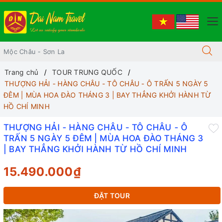
Trang chủ
TOUR TRUNG QUỐC
THƯỢNG HẢI - HÀNG CHÂU - TÔ CHÂU - Ô TRẤN 5 NGÀY 5
ĐÊM | MÙA HOA ĐÀO THÁNG 3 | BAY THẲNG KHỞI HÀNH TỪ
HỒ CHÍ MINH
THƯỢNG HẢI - HÀNG CHÂU - TÔ CHÂU - Ô
TRẤN 5 NGÀY 5 ĐÊM | MÙA HOA ĐÀO THÁNG 3
| BAY THẲNG KHỞI HÀNH TỪ HỒ CHÍ MINH
15.490.000₫
ĐẶT TOUR