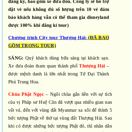
đăng ký, bao gồm xe đưa đón. Công ty sẽ hỗ trợ
đặt vé nếu không đủ số lượng trên 10 vé đảm
bảo khách hàng vẫn có thể tham gia disneyland
được 100% khi đăng kí tour)
Chương trình City tour Thượng Hải
:
(ĐÃ BAO
GỒM TRONG TOUR)
SÁNG:
Quý khách dùng bữa sáng tại khách sạn.
Xe đưa đoàn tham quan thành phố
Thượng Hải
–
được mệnh danh là lớn nhất trong Tứ Đại Thành
Phủ Trung Hoa.
Chùa Phật Ngọc
– Ngôi chùa gắn liền với sự tích
của vị Pháp sư Huệ Căn đã vượt qua nhiều gian nan
vất vả, đến với vùng đất Myanmar xa xôi để thỉnh 5
bức tượng Phật về thờ tại vùng đất Thượng Hải. Sau
khi có được những bức tượng Phật đó, thì nhân dân