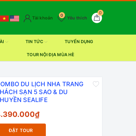
0
0
Tài khoản
Yêu thích
ÀI
TIN TỨC
TUYỂN DỤNG
TOUR NỘI ĐỊA MÙA HÈ
OMBO DU LỊCH NHA TRANG
HÁCH SẠN 5 SAO & DU
HUYỀN SEALIFE
4.390.000₫
ĐẶT TOUR