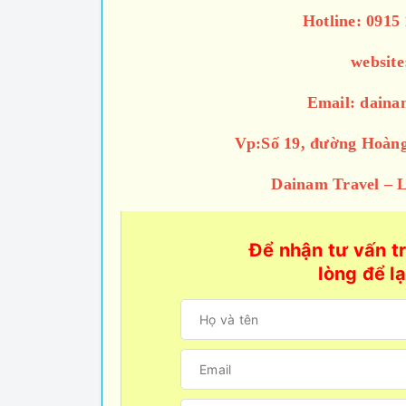
Hotline: 0915 
website
Email: dain
Vp:Số 19, đường Hoàng
Dainam Travel – Le
Để nhận tư vấn tr
lòng để lạ