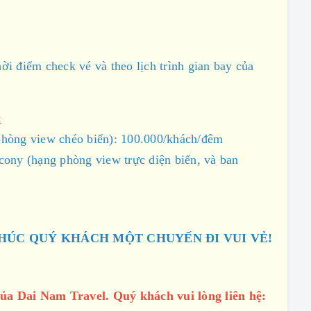
hời điểm check vé và theo lịch trình gian bay của
:
hòng view chéo biển): 100.000/khách/đêm
lcony
(hạng phòng view trực diện biển, và ban
HÚC QUÝ KHÁCH MỘT CHUYẾN ĐI VUI VẺ!
của Dai Nam Travel. Quý khách vui lòng
liên hệ: