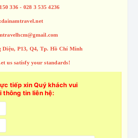
150 336 - 028 3 535 4236
:dainamtravel.net
amtravelhcm@gmail.com
 Diệu, P13, Q4, Tp. Hồ Chí Minh
t us satisfy your standards!
ực tiếp xin Quý khách vui
i thông tin liên hệ: