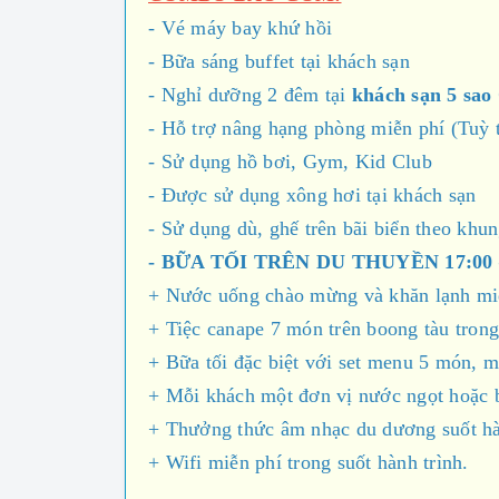
- Vé máy bay khứ hồi
- Bữa sáng buffet tại khách sạn
- Nghỉ dưỡng 2 đêm tại
khách sạn 5 s
- Hỗ trợ nâng hạng phòng miễn phí (Tuỳ t
- Sử dụng hồ bơi, Gym, Kid Club
- Được sử dụng xông hơi tại khách sạn
- Sử dụng dù, ghế trên bãi biển theo khun
- BỮA TỐI TRÊN DU THUYỀN 17:00 
+ Nước uống chào mừng và khăn lạnh mi
+ Tiệc canape 7 món trên boong tàu tro
+ Bữa tối đặc biệt với set menu 5 món, 
+ Mỗi khách một đơn vị nước ngọt hoặc bi
+ Thưởng thức âm nhạc du dương suốt hà
+ Wifi miễn phí trong suốt hành trình.