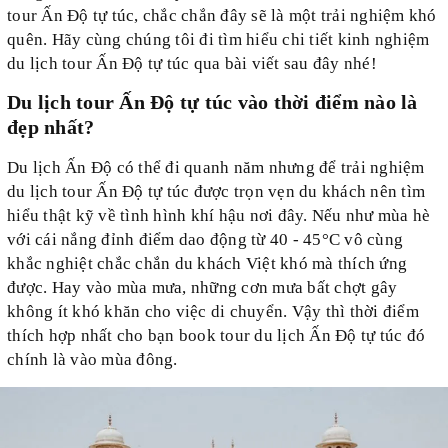
tour Ấn Độ tự túc, chắc chắn đây sẽ là một trải nghiệm khó
quên. Hãy cùng chúng tôi đi tìm hiểu chi tiết kinh nghiệm
du lịch tour Ấn Độ tự túc qua bài viết sau đây nhé!
Du lịch tour Ấn Độ tự túc vào thời điểm nào là
đẹp nhất?
Du lịch Ấn Độ có thể đi quanh năm nhưng để trải nghiệm
du lịch tour Ấn Độ tự túc được trọn vẹn du khách nên tìm
hiểu thật kỹ về tình hình khí hậu nơi đây. Nếu như mùa hè
với cái nắng đỉnh điểm dao động từ 40 - 45°C vô cùng
khắc nghiệt chắc chắn du khách Việt khó mà thích ứng
được. Hay vào mùa mưa, những cơn mưa bất chợt gây
không ít khó khăn cho việc di chuyển. Vậy thì thời điểm
thích hợp nhất cho bạn book tour du lịch Ấn Độ tự túc đó
chính là vào mùa đông.