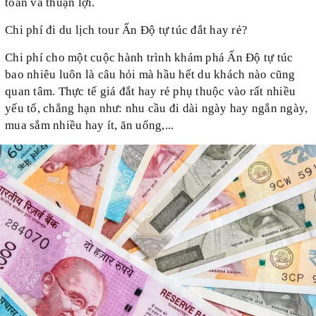
toàn và thuận lợi.
Chi phí đi du lịch tour Ấn Độ tự túc đắt hay rẻ?
Chi phí cho một cuộc hành trình khám phá Ấn Độ tự túc
bao nhiêu luôn là câu hỏi mà hầu hết du khách nào cũng
quan tâm. Thực tế giá đắt hay rẻ phụ thuộc vào rất nhiều
yếu tố, chẳng hạn như: nhu cầu đi dài ngày hay ngắn ngày,
mua sắm nhiều hay ít, ăn uống,...