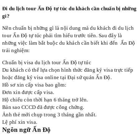
Đi du lịch tour Ấn Độ tự túc du khách cần chuẩn bị những
gì?
Nên chuẩn bị những gì là nội dung mà du khách đi du lịch
tour Ấn Độ tự túc phải tìm hiểu trước tiên. Sau đây là
những việc làm bắt buộc du khách cần biết khi đến Ấn Độ
trải nghiệm:
Chuẩn bị visa du lịch tour Ấn Độ tự túc
Du khách có thể lựa chọn hình thức đăng ký visa trực tiếp
hoặc đăng ký visa online tại Đại sứ quán Ấn Độ.
Hồ sơ xin cấp visa bao gồm:
Đơn xin được cấp visa.
Hộ chiếu còn thời hạn 6 tháng trở lên.
Bản sao CCCD đã được công chứng.
Ảnh thẻ mới chụp trong 3 tháng gần nhất.
Lệ phí xin visa.
Ngôn ngữ Ấn Độ