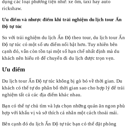
dụng các loại phương tiện như: xe ôm, taxi hay auto
rickshaw.
Ưu điểm và nhược điểm khi trải nghiệm du lịch tour Ấn
Độ tự túc
So với trải nghiệm du lịch Ấn Độ theo tour, du lịch tour Ấn
Độ tự túc có một số ưu điểm nổi bật hơn. Tuy nhiên bên
cạnh đó, vẫn còn tồn tại một số hạn chế nhất định mà du
khách nên hiểu rõ để chuyến đi du lịch được trọn vẹn.
Ưu điểm
Du lịch tour Ấn Độ tự túc không bị gò bó về thời gian. Du
khách có thể tự do phân bổ thời gian sao cho hợp lý để trải
nghiệm tất cả các địa điểm khác nhau.
Bạn có thể tự chủ tìm và lựa chọn những quán ăn ngon phù
hợp với khẩu vị và sở thích cá nhân một cách thoải mái.
Bên cạnh đó du lịch Ấn Độ tự túc bạn có thể đặt phòng