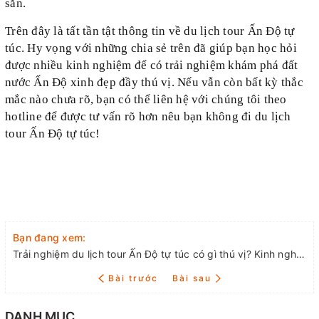
sẵn.
Trên đây là tất tần tật thông tin về du lịch tour Ấn Độ tự
túc. Hy vọng với những chia sẻ trên đã giúp bạn học hỏi
được nhiều kinh nghiệm để có trải nghiệm khám phá đất
nước Ấn Độ xinh đẹp đầy thú vị. Nếu vẫn còn bất kỳ thắc
mắc nào chưa rõ, bạn có thể liên hệ với chúng tôi theo
hotline để được tư vấn rõ hơn nêu bạn không đi du lịch
tour Ấn Độ tự túc!
Bạn đang xem:
Trải nghiệm du lịch tour Ấn Độ tự túc có gì thú vị? Kinh nghiệm đi Ấn Độ cần biết!
Bài trước
Bài sau
DANH MỤC