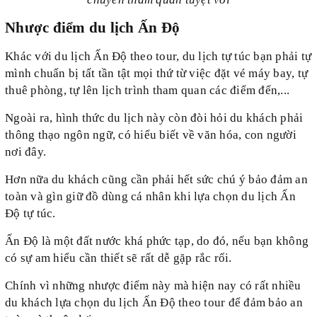
Nhược điểm du lịch Ấn Độ
Khác với du lịch Ấn Độ theo tour, du lịch tự túc bạn phải tự
mình chuẩn bị tất tần tật mọi thứ từ việc đặt vé máy bay, tự
thuê phòng, tự lên lịch trình tham quan các điểm đến,...
Ngoài ra, hình thức du lịch này còn đòi hỏi du khách phải
thông thạo ngôn ngữ, có hiểu biết về văn hóa, con người
nơi đây.
Hơn nữa du khách cũng cần phải hết sức chú ý bảo đảm an
toàn và gìn giữ đồ dùng cá nhân khi lựa chọn du lịch Ấn
Độ tự túc.
Ấn Độ là một đất nước khá phức tạp, do đó, nếu bạn không
có sự am hiểu cần thiết sẽ rất dễ gặp rắc rối.
Chính vì những nhược điểm này mà hiện nay có rất nhiều
du khách lựa chọn du lịch Ấn Độ theo tour để đảm bảo an