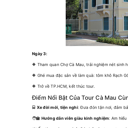
Ngày 3:
🔶 Tham quan Chợ Cà Mau, trải nghiệm nét sinh 
🔶 Ghé mua đặc sản về làm quà: tôm khô Rạch Gố
🔶 Trở về TP.HCM, kết thúc tour.
Điểm Nổi Bật Của Tour Cà Mau Cùn
🚍
Xe đời mới, tiện nghi
: Đưa đón tận nơi, đảm bả
🧑‍🏫
Hướng dẫn viên giàu kinh nghiệm
: Am hiểu