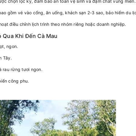
được chọn lọc kỹ, đảm bảo an toàn vệ sinh và đậm chất vùng miền.
bao gồm vé vào cổng, ăn uống, khách sạn 2-3 sao, bảo hiểm du lị
hoạt điều chỉnh lịch trình theo nhóm riêng hoặc doanh nghiệp.
ỏ Qua Khi Đến Cà Mau
gọt, ngon.
n Tây.
à rau rừng tươi ngon.
biến công phu.