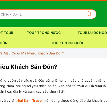
OT TOUR
TOUR TRONG NƯỚC
TOUR NƯỚC NGO
 GÒN
TOUR TRUNG QUỐC
 Cà Mau Có Gì Mà Nhiều Khách Săn Đón?
hiều Khách Săn Đón?
ững vườn cây trĩu quả. Đây cũng là nơi ghi dấu chủ quyền thiêng 
ng Nam. Với người yêu thiên nhiên, văn hóa thì
tour đi Cà Mau
là 
ăn hóa, địa lý và cảm xúc sâu lắng nhất.
 và uy tín,
Đại Nam Travel
hiện đang được đông đảo du khách lự