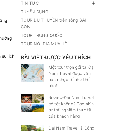
TIN TỨC
TUYỂN DỤNG
TOUR DU THUYỀN trên sông SÀI
sông
GÒN
TOUR TRUNG QUỐC
Thưởng
TOUR NỘI ĐỊA MÙA HÈ
iểu lịch
BÀI VIẾT ĐƯỢC YÊU THÍCH
Một tour trọn gói tại Đại
Nam Travel được vận
hành thực tế như thế
nào?
Review Đại Nam Travel
có tốt không? Góc nhìn
từ trải nghiệm thực tế
của khách hàng
Đại Nam Travel là Công