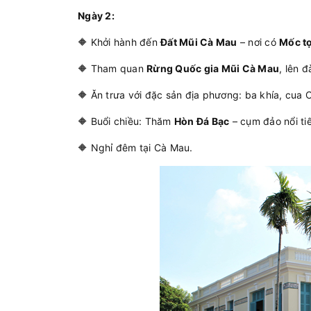
Ngày 2:
🔶 Khởi hành đến
Đất Mũi Cà Mau
– nơi có
Mốc t
🔶 Tham quan
Rừng Quốc gia Mũi Cà Mau
, lên 
🔶 Ăn trưa với đặc sản địa phương: ba khía, cua 
🔶 Buổi chiều: Thăm
Hòn Đá Bạc
– cụm đảo nổi tiế
🔶 Nghỉ đêm tại Cà Mau.