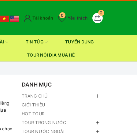
0
0
Tài khoản
Yêu thích
ÀI
TIN TỨC
TUYỂN DỤNG
TOUR NỘI ĐỊA MÙA HÈ
DANH MỤC
TRANG CHỦ
liêng
GIỚI THIỆU
lựa
HOT TOUR
TOUR TRONG NƯỚC
a chọn
TOUR NƯỚC NGOÀI