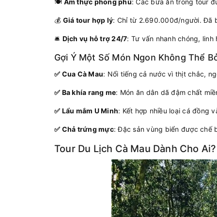
🍽️
Ẩm thực phong phú
: Các bữa ăn trong tour 
💰
Giá tour hợp lý
: Chỉ từ 2.690.000đ/người. Đã 
🛎️
Dịch vụ hỗ trợ 24/7
: Tư vấn nhanh chóng, linh 
Gợi Ý Một Số Món Ngon Không Thể B
✅ Cua Cà Mau
: Nổi tiếng cả nước vì thịt chắc, n
✅ Ba khía rang me
: Món ăn dân dã đậm chất miề
✅ Lẩu mắm U Minh
: Kết hợp nhiều loại cá đồng v
✅ Chả trứng mực
: Đặc sản vùng biển được chế 
Tour Du Lịch Cà Mau Dành Cho Ai?