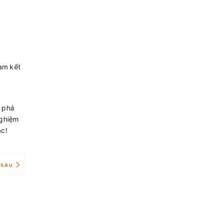
Cam kết
 phá
nghiệm
ắc!
 sau