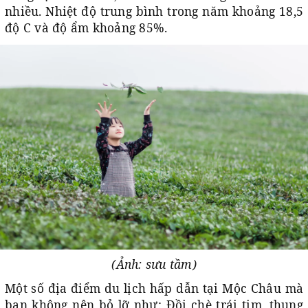
nhiều. Nhiệt độ trung bình trong năm khoảng 18,5
độ C và độ ẩm khoảng 85%.
(Ảnh: sưu tầm)
Một số địa điểm du lịch hấp dẫn tại Mộc Châu mà
bạn không nên bỏ lỡ như: Đồi chè trái tim, thung