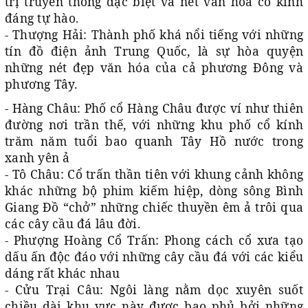
trị truyền thống đặc biệt và nét văn hóa cổ kính
đáng tự hào.
- Thượng Hải: Thành phố khá nổi tiếng với những
tín đồ điện ảnh Trung Quốc, là sự hòa quyện
những nét đẹp văn hóa của cả phương Đông và
phương Tây.
- Hàng Châu: Phố cổ Hàng Châu được ví như thiên
đường nơi trần thế, với những khu phố cổ kính
trăm năm tuổi bao quanh Tây Hồ nước trong
xanh yên ả
- Tô Châu: Cổ trấn thần tiên với khung cảnh không
khác những bộ phim kiếm hiệp, dòng sông Bình
Giang Đồ “chở” những chiếc thuyền êm ả trôi qua
các cây cầu đá lâu đời.
- Phượng Hoàng Cổ Trấn: Phong cách cổ xưa tạo
dấu ấn độc đáo với những cây cầu đá với các kiểu
dáng rất khác nhau
- Cửu Trại Câu: Ngôi làng nằm dọc xuyên suốt
chiều dài khu vực này được bao phủ bởi những