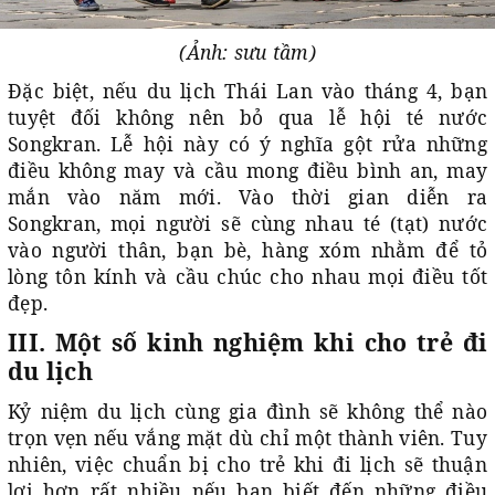
(Ảnh: sưu tầm)
Đặc biệt, nếu du lịch Thái Lan vào tháng 4, bạn
tuyệt đối không nên bỏ qua lễ hội té nước
Songkran. Lễ hội này có ý nghĩa gột rửa những
điều không may và cầu mong điều bình an, may
mắn vào năm mới. Vào thời gian diễn ra
Songkran, mọi người sẽ cùng nhau té (tạt) nước
vào người thân, bạn bè, hàng xóm nhằm để tỏ
lòng tôn kính và cầu chúc cho nhau mọi điều tốt
đẹp.
III. Một số kinh nghiệm khi cho trẻ đi
du lịch
Kỷ niệm du lịch cùng gia đình sẽ không thể nào
trọn vẹn nếu vắng mặt dù chỉ một thành viên. Tuy
nhiên, việc chuẩn bị cho trẻ khi đi lịch sẽ thuận
lợi hơn rất nhiều nếu bạn biết đến những điều