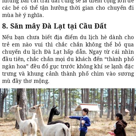
những bãi cát trải dài cũng sẽ là điểm cộng lớn để
các bé có thể tận hưởng thời gian cho chuyến đi
mùa hè ý nghĩa.
8. Săn mây Đà Lạt tại Cầu Đất
Nếu bạn chưa biết địa điểm du lịch hè dành cho
trẻ em nào vui thì chắc chắn không thể bỏ qua
chuyến du lịch Đà Lạt hấp dẫn. Ngay từ cái nhìn
đầu tiên, chắc chắn mọi du khách đến “thành phố
ngàn hoa” đều đổ gục trước không khí se lạnh đặc
trưng và khung cảnh thành phố chìm vào sương
mù đầy thơ mộng.