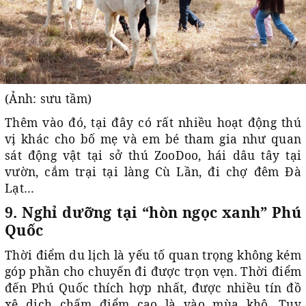
(Ảnh: sưu tầm)
Thêm vào đó, tại đây có rất nhiều hoạt động thú
vị khác cho bố mẹ và em bé tham gia như quan
sát động vật tại sở thú ZooDoo, hái dâu tây tại
vườn, cắm trại tại làng Cù Lần, đi chợ đêm Đà
Lạt…
9. Nghỉ dưỡng tại “hòn ngọc xanh” Phú
Quốc
Thời điểm du lịch là yếu tố quan trọng không kém
góp phần cho chuyến đi được trọn vẹn. Thời điểm
đến Phú Quốc thích hợp nhất, được nhiều tín đồ
xê dịch chấm điểm cao là vào mùa khô. Tuy