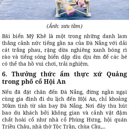
(Ảnh: sưu tầm)
Bãi biển Mỹ Khê là một trong những danh lam
thắng cảnh nức tiếng gần xa của Đà Nẵng với dải
cát trắng phau, rặng dừa nghiêng xanh bóng rì
rào và tiếng sóng biển dập dìu dịu êm để các bé
có thể tha hồ vui chơi, trải nghiệm.
6. Thưởng thức ẩm thực xứ Quảng
trong phố cổ Hội An
Nếu đã đặt chân đến Đà Nẵng, đừng ngần ngại
cùng gia đình đi du lịch đến Hội An, chỉ khoảng
30km tính từ sân bay Đà Nẵng. Nơi đây thu hút
bao du khách bởi không gian và cảnh vật đậm
chất hoài cổ như nhà cổ Phùng Hưng, hội quán
Triều Châu, nhà thờ Tộc Trần, chùa Cầu,...