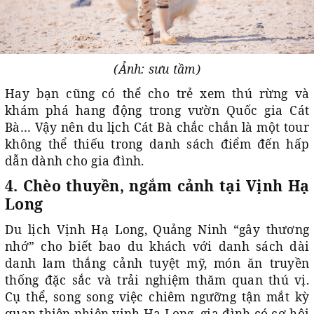
(Ảnh: sưu tầm)
Hay bạn cũng có thể cho trẻ xem thú rừng và
khám phá hang động trong vườn Quốc gia Cát
Bà… Vậy nên du lịch Cát Bà chắc chắn là một tour
không thể thiếu trong danh sách điểm đến hấp
dẫn dành cho gia đình.
4. Chèo thuyền, ngắm cảnh tại Vịnh Hạ
Long
Du lịch Vịnh Hạ Long, Quảng Ninh “gây thương
nhớ” cho biết bao du khách với danh sách dài
danh lam thắng cảnh tuyệt mỹ, món ăn truyền
thống đặc sắc và trải nghiệm thăm quan thú vị.
Cụ thể, song song việc chiêm ngưỡng tận mắt kỳ
quan thiên nhiên vịnh Hạ Long, gia đình có cơ hội