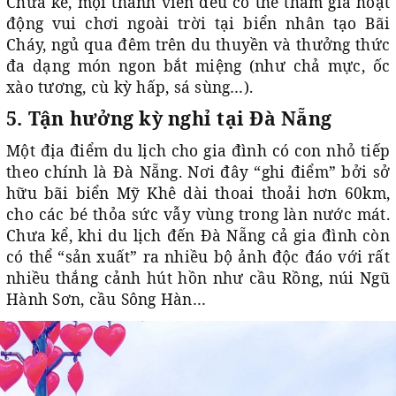
Chưa kể, mọi thành viên đều có thể tham gia hoạt
động vui chơi ngoài trời tại biển nhân tạo Bãi
Cháy, ngủ qua đêm trên du thuyền và thưởng thức
đa dạng món ngon bắt miệng (như chả mực, ốc
xào tương, cù kỳ hấp, sá sùng…).
5. Tận hưởng kỳ nghỉ tại Đà Nẵng
Một địa điểm du lịch cho gia đình có con nhỏ tiếp
theo chính là Đà Nẵng. Nơi đây “ghi điểm” bởi sở
hữu bãi biển Mỹ Khê dài thoai thoải hơn 60km,
cho các bé thỏa sức vẫy vùng trong làn nước mát.
Chưa kể, khi du lịch đến Đà Nẵng cả gia đình còn
có thể “sản xuất” ra nhiều bộ ảnh độc đáo với rất
nhiều thắng cảnh hút hồn như cầu Rồng, núi Ngũ
Hành Sơn, cầu Sông Hàn…