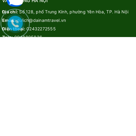
VĂN PHÒNG HÀ NỘI
Địa chỉ:
Số 128, phố Trung Kính, phường Yên Hòa, TP. Hà Nội
Email:
dulich@dainamtravel.vn
Điện thoại:
02432272555
Zalo:
0948895836
CHÍNH SÁCH & BẢO MẬT
Chính sách bảo mật
Điều khoản dịch vụ
Hướng dẫn
Liên hệ
TOUR TRONG NƯỚC
Tour hot
Tour miền Nam
Tour miền Trung
Tour miền Bắc