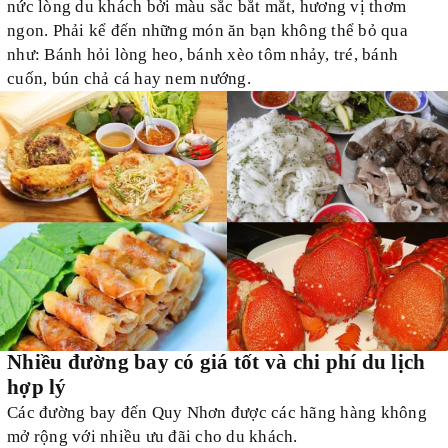
nức lòng du khách bởi màu sắc bắt mắt, hương vị thơm
ngon. Phải kể đến những món ăn bạn không thể bỏ qua
như: Bánh hỏi lòng heo, bánh xèo tôm nhảy, tré, bánh
cuốn, bún chả cá hay nem nướng.
Nhiều đường bay có giá tốt và chi phí du lịch
hợp lý
Các đường bay đến Quy Nhơn được các hãng
hàng không
mở rộng
với
nhiều ưu đãi
cho du khách
.