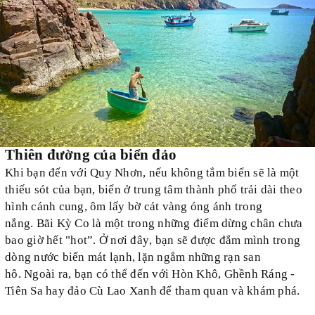
Thiên đường
của
biển đảo
Khi bạn đ
ến
với
Quy Nhơn,
nếu
không tắm biển sẽ là một
thiếu sót của bạn, biển ở trung tâm thành phố trải dài theo
hình cánh cung, ôm lấy bờ cát vàng óng ánh
trong
nắng
. Bãi Kỳ Co là một trong những điểm dừng chân chưa
bao giờ
hết
"hot”.
Ở nơi đây
, bạn sẽ được đắm mình trong
dòng nước
biển
mát lạnh, lặn ngắm
những rạn
san
hô. Ngoài ra, bạn có thể đến
với
Hòn Khô, Ghềnh Ráng -
Tiên Sa hay đảo Cù Lao Xanh
để tham quan và khám phá
.