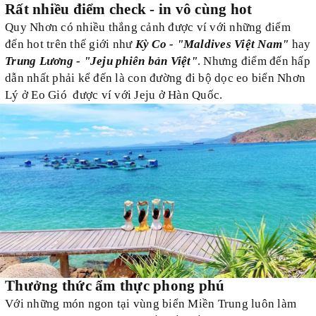
Rất n
hiều điểm check - in
vô cùng
hot
Quy Nhơn có nhiều thắng cảnh được ví với những điểm
đến hot trên thế giới như
Kỳ Co - "Maldives Việt Nam"
hay
Trung Lương - "Jeju phiên bản Việt"
.
Nhưng đ
iểm
đến
hấp
dẫn nhất phải kể đến là con đường đi bộ dọc eo biển Nhơn
Lý ở Eo Gió được ví với Jeju ở Hàn Quốc.
Thưởng thức ẩ
m thực phong phú
Với n
hững món ngon tại vùng biển
M
iền Trung luôn làm