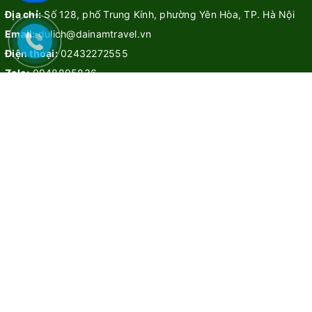
Địa chỉ:
Số 128, phố Trung Kính, phường Yên Hòa, TP. Hà Nội
Email:
dulich@dainamtravel.vn
Điện thoại:
02432272555
Zalo:
0948895836
CHÍNH SÁCH & BẢO MẬT
Chính sách bảo mật
Điều khoản dịch vụ
Hướng dẫn
Liên hệ
TOUR TRONG NƯỚC
Tour hot
Tour miền Nam
Tour miền Trung
Tour miền Bắc
TOUR QUỐC TẾ