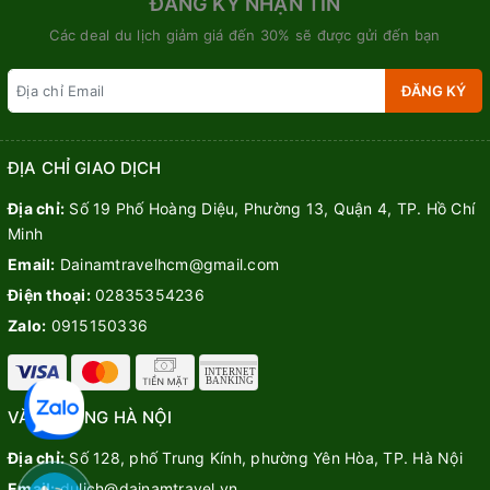
ĐĂNG KÝ NHẬN TIN
Các deal du lịch giảm giá đến 30% sẽ được gửi đến bạn
ĐĂNG KÝ
ĐỊA CHỈ GIAO DỊCH
Địa chỉ:
Số 19 Phố Hoàng Diệu, Phường 13, Quận 4, TP. Hồ Chí
Minh
Email:
Dainamtravelhcm@gmail.com
Điện thoại:
02835354236
Zalo:
0915150336
VĂN PHÒNG HÀ NỘI
Địa chỉ:
Số 128, phố Trung Kính, phường Yên Hòa, TP. Hà Nội
Email:
dulich@dainamtravel.vn