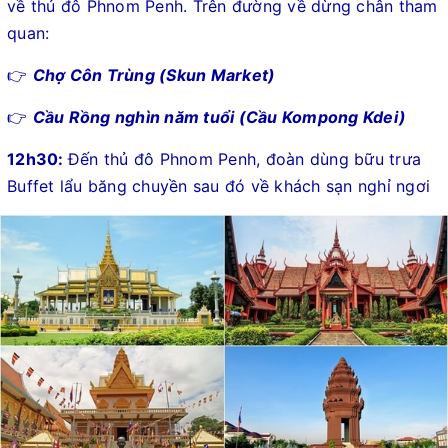
về thủ đô Phnom Penh. Trên đường về dừng chân tham
quan:
👉
Chợ Côn Trùng (Skun Market)
👉
Cầu Rồng nghìn năm tuổi (Cầu Kompong Kdei)
12h30:
Đến thủ đô Phnom Penh, đoàn dùng bữu trưa
Buffet lẩu băng chuyền sau đó về khách sạn nghỉ ngơi