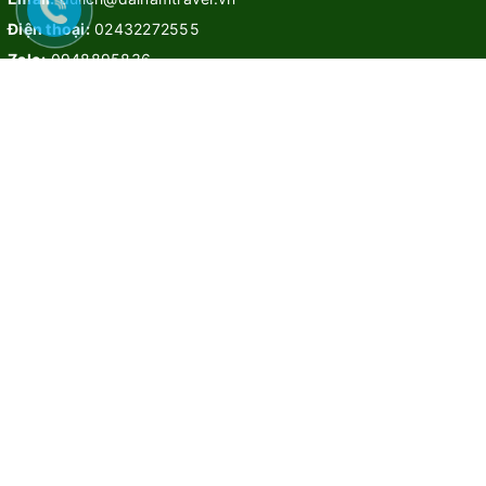
Điện thoại:
02432272555
Zalo:
0948895836
CHÍNH SÁCH & BẢO MẬT
Chính sách bảo mật
Điều khoản dịch vụ
Hướng dẫn
Liên hệ
TOUR TRONG NƯỚC
Tour hot
Tour miền Nam
Tour miền Trung
Tour miền Bắc
TOUR QUỐC TẾ
Tour Đông Nam Á