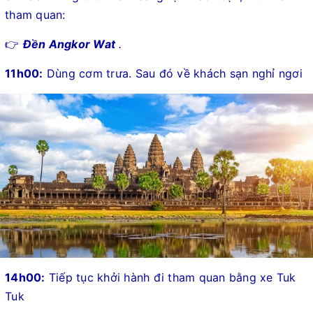
tham quan:
👉
Đền Angkor Wat
.
11h
00:
Dùng cơm trưa. Sau đó về khách sạn nghỉ ngơi
14h00:
Tiếp tục khởi hành đi tham quan bằng xe Tuk
Tuk